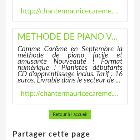
http://chantermauricecareme.eklablog.fr/cd-format-numerique-p1426300
METHODE DE PIANO Volume 1- Numérique - Chanter Maurice Carême
Comme Carême en Septembre la
méthode de piano facile et
amusante Nouveauté ! Format
numérique ! Pianistes débutants
CD d'apprentissage inclus. Tarif : 16
euros. Livrable dans le secteur de ...
http://chantermauricecareme.eklablog.fr/methode-de-piano-volume-1-numerique-p1176232
Retour à l'accueil
Partager cette page