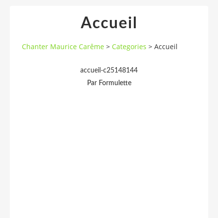
Accueil
Chanter Maurice Carême
>
Categories
>
Accueil
accueil-c25148144
Par Formulette
La photo de Maurice Carême est de Jeannine Burny
Copyright Fondation Maurice Carême .Tous droits
réservés.