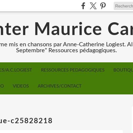
ter Maurice C
e mis en chansons par Anne-Catherine Logiest.
Septembre" Ressources pédagogiques.
ES/A.C.LOGIEST
RESSOURCES PEDAGOGIQUES
BOUTIQ
NO
VIDEOS
ARCHIVES/CONTACT
que-c25828218