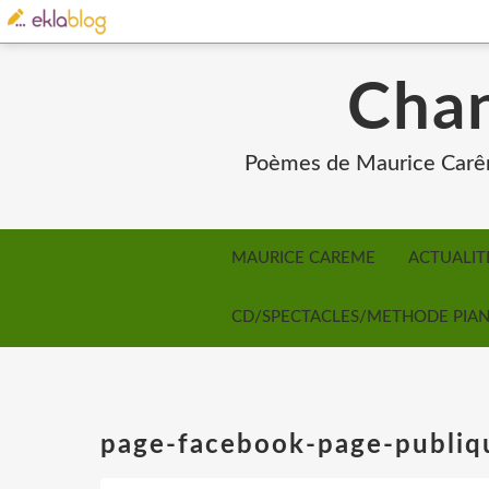
Chan
Poèmes de Maurice Carêm
MAURICE CAREME
ACTUALIT
CD/SPECTACLES/METHODE PIA
page-facebook-page-publi